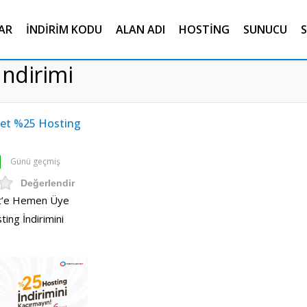
AR
İNDIRIM KODU
ALAN ADI
HOSTING
SUNUCU
S
İndirimi
net %25 Hosting
Günü geçmiş
Değerlendir
et’e Hemen Üye
ing İndirimini